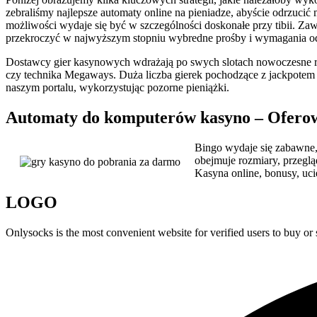
zebraliśmy najlepsze automaty online na pieniadze, abyście odrzuc
możliwości wydaje się być w szczególności doskonałe przy tibii. Zaw
przekroczyć w najwyższym stopniu wybredne prośby i wymagania o
Dostawcy gier kasynowych wdrażają po swych slotach nowoczesne roz
czy technika Megaways. Duża liczba gierek pochodzące z jackpotem r
naszym portalu, wykorzystując pozorne pieniążki.
Automaty do komputerów kasyno – Ofero
Bingo wydaje się zabawne, 
obejmuje rozmiary, przeglą
Kasyna online, bonusy, uci
LOGO
Onlysocks is the most convenient website for verified users to buy or 