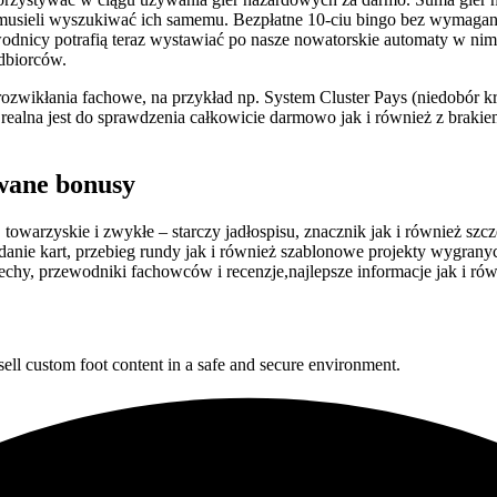
ić musieli wyszukiwać ich samemu. Bezpłatne 10-ciu bingo bez wymag
odnicy potrafią teraz wystawiać po nasze nowatorskie automaty w nim 
dbiorców.
wikłania fachowe, na przykład np. System Cluster Pays (niedobór kre
ealna jest do sprawdzenia całkowicie darmowo jak i również z brakie
wane bonusy
towarzyskie i zwykłe – starczy jadłospisu, znacznik jak i również szcz
danie kart, przebieg rundy jak i również szablonowe projekty wygranyc
echy, przewodniki fachowców i recenzje,najlepsze informacje jak i ró
sell custom foot content in a safe and secure environment.