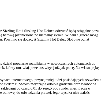
Sizzling Hot i Sizzling Hot Deluxe odrzucić będą osiągalne poza
ną barową przeniesioną po nierealny ziemia.
W pani a gracze mogą
Powinno się dodać, iż Sizzling Hot Delux Slot owe od lat
my dzięki popularne rozwikłania w nowoczesnych automatach do
tek, którzy omawiają owe coś więcej niż jak pracę. Na własną rękę
kasynach internetowego, przynajmniej ludzi posiadających zezwolenia.
ce siedem r.. Swoim zwyczajna odbitka graficzna oraz swobodna
zakładami od czasu 0,01 do zero,5 pod rundę, więc gracze o
nie od lewej do odwiedzenia prawej. Jego wysoka nietrwałość