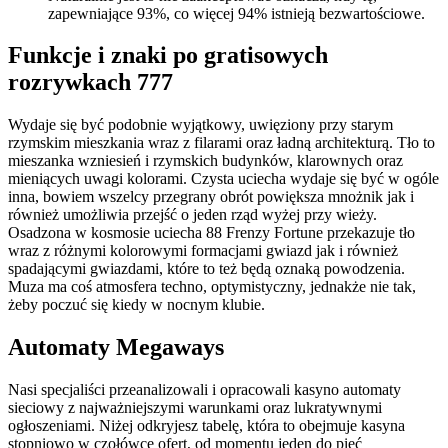
zapewniające 93%, co więcej 94% istnieją bezwartościowe.
Funkcje i znaki po gratisowych
rozrywkach 777
Wydaje się być podobnie wyjątkowy, uwięziony przy starym
rzymskim mieszkania wraz z filarami oraz ładną architekturą. Tło to
mieszanka wzniesień i rzymskich budynków, klarownych oraz
mieniących uwagi kolorami. Czysta uciecha wydaje się być w ogóle
inna, bowiem wszelcy przegrany obrót powiększa mnożnik jak i
również umożliwia przejść o jeden rząd wyżej przy wieży.
Osadzona w kosmosie uciecha 88 Frenzy Fortune przekazuje tło
wraz z różnymi kolorowymi formacjami gwiazd jak i również
spadającymi gwiazdami, które to też będą oznaką powodzenia.
Muza ma coś atmosfera techno, optymistyczny, jednakże nie tak,
żeby poczuć się kiedy w nocnym klubie.
Automaty Megaways
Nasi specjaliści przeanalizowali i opracowali kasyno automaty
sieciowy z najważniejszymi warunkami oraz lukratywnymi
ogłoszeniami. Niżej odkryjesz tabelę, która to obejmuje kasyna
stopniowo w czołówce ofert, od momentu jeden do pięć