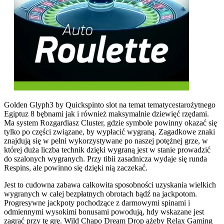
Golden Glyph3 by Quickspinto slot na temat tematycestarożytnego
Egiptuz 8 bębnami jak i również maksymalnie dziewięć rzędami.
Ma system Rozgardiasz Cluster, gdzie symbole powinny okazać się
tylko po części związane, by wypłacić wygraną. Zagadkowe znaki
znajdują się w pełni wykorzystywane po naszej potężnej grze, w
której duża liczba technik dzięki wygraną jest w stanie prowadzić
do szalonych wygranych. Przy tibii zasadnicza wydaje się runda
Respins, ale powinno się dzięki nią zaczekać.
Jest to cudowna zabawa całkowita sposobności uzyskania wielkich
wygranych w całej bezpłatnych obrotach bądź na jackpotom.
Progresywne jackpoty pochodzące z darmowymi spinami i
odmiennymi wysokimi bonusami powodują, hdy wskazane jest
zagrać przy tę grę. Wild Chapo Dream Drop ażeby Relax Gaming