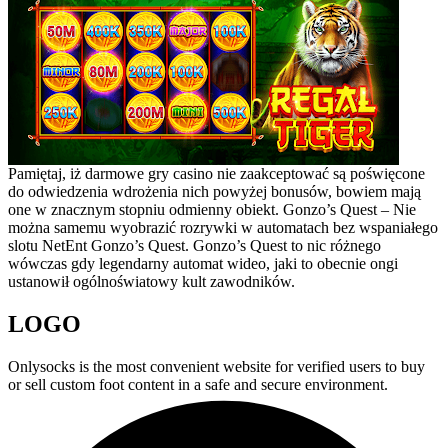
Pamiętaj, iż darmowe gry casino nie zaakceptować są poświęcone
do odwiedzenia wdrożenia nich powyżej bonusów, bowiem mają
one w znacznym stopniu odmienny obiekt. Gonzo’s Quest – Nie
można samemu wyobrazić rozrywki w automatach bez wspaniałego
slotu NetEnt Gonzo’s Quest. Gonzo’s Quest to nic różnego
wówczas gdy legendarny automat wideo, jaki to obecnie ongi
ustanowił ogólnoświatowy kult zawodników.
LOGO
Onlysocks is the most convenient website for verified users to buy
or sell custom foot content in a safe and secure environment.