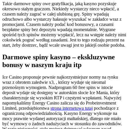
Takie darmowe spiny owe gratyfikacja, jaką kasyno pozyskuje
okresowo stałym graczom. Niekiedy wystarczy nieco wpłacić, a
czasem należy zagrać w całej ulubioną grę. Spiny wpadają
odruchowo albo wystarczy hałasuje wyszukać w zakładce wraz z
promocjami. Czasem należy podać kod bonusowy, a czasami
bezpłatne spiny bez depozytu wpadają momentalnie. Wygrane
spośród tych spinów możemy wypłacić, lecz na wstępie należy nimi
cokolwiek pograć według zasadami. Jest to tego rodzaju prezent na
start, żeby dostrzec, bądź wcale uwagi jest to jakiejś osobie podoba.
Darmowe spiny kasyno – ekskluzywne
bonusy w naszym kraju itp
Ice Casino proponuje pewnie najkorzystniejsze normy na rynku
wraz z obrotem zaledwie x3, , którzy wydaje się nieomal
przenośnym wymogiem. Nadprogram 60 free spins w istocie
deposit wydaje się dostępny w autorskim slocie Ice Mania, który
charakteryzuje się wysokim RTP i częstymi wypłatami. Najwyżej
napomykaliśmy Energy Casino zalicza się do Probeinvestment
Limited, przedsiębiorstwa
strona internetowa tutaj
pochodzące z
ograniczoną odpowiedzialnością. Kasyno Energy wykonuje na
mocy prawnie wydanej autoryzacji maltańskiej, dlatego nie miało
być wymowy o żadnch nadużyciach w stosunku do zawodników.
W razie niejasności, stale możesz dojrzewać własnym zasad