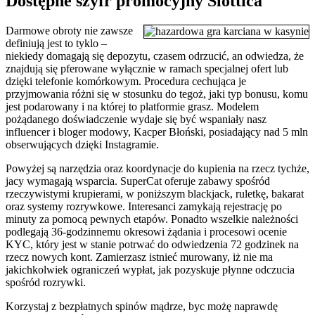
Dostępne szyfr promocyjny Slottica
Darmowe obroty nie zawsze
definiują jest to tyklo –
niekiedy domagają się depozytu, czasem odrzucić, an odwiedza, że
znajdują się pferowane wyłącznie w ramach specjalnej ofert lub
dzięki telefonie komórkowym. Procedura cechująca je
przyjmowania różni się w stosunku do tegoż, jaki typ bonusu, komu
jest podarowany i na której to platformie grasz. Modelem
pożądanego doświadczenie wydaje się być wspaniały nasz
influencer i bloger modowy, Kacper Błoński, posiadający nad 5 mln
obserwujących dzięki Instagramie.
Powyżej są narzędzia oraz koordynacje do kupienia na rzecz tychże,
jacy wymagają wsparcia. SuperCat oferuje zabawy spośród
rzeczywistymi krupierami, w poniższym blackjack, ruletkę, bakarat
oraz systemy rozrywkowe. Interesanci zamykają rejestrację po
minuty za pomocą pewnych etapów. Ponadto wszelkie należności
podlegają 36-godzinnemu okresowi żądania i procesowi ocenie
KYC, który jest w stanie potrwać do odwiedzenia 72 godzinek na
rzecz nowych kont. Zamierzasz istnieć murowany, iż nie ma
jakichkolwiek ograniczeń wypłat, jak pozyskuje płynne odczucia
spośród rozrywki.
Korzystaj z bezpłatnych spinów mądrze, byc możę naprawdę