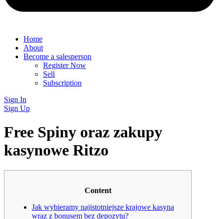
Home
About
Become a salesperson
Register Now
Sell
Subscription
Sign In
Sign Up
Free Spiny oraz zakupy
kasynowe Ritzo
Content
Jak wybieramy najistotniejsze krajowe kasyna
wraz z bonusem bez depozytu?