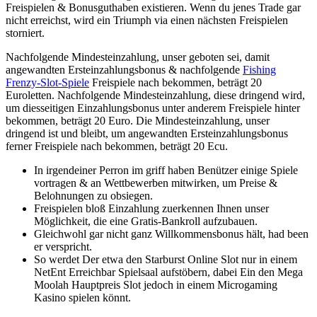
Freispielen & Bonusguthaben existieren. Wenn du jenes Trade gar
nicht erreichst, wird ein Triumph via einen nächsten Freispielen
storniert.
Nachfolgende Mindesteinzahlung, unser geboten sei, damit
angewandten Ersteinzahlungsbonus & nachfolgende
Fishing
Frenzy-Slot-Spiele
Freispiele nach bekommen, beträgt 20
Euroletten. Nachfolgende Mindesteinzahlung, diese dringend wird,
um diesseitigen Einzahlungsbonus unter anderem Freispiele hinter
bekommen, beträgt 20 Euro. Die Mindesteinzahlung, unser
dringend ist und bleibt, um angewandten Ersteinzahlungsbonus
ferner Freispiele nach bekommen, beträgt 20 Ecu.
In irgendeiner Perron im griff haben Benützer einige Spiele
vortragen & an Wettbewerben mitwirken, um Preise &
Belohnungen zu obsiegen.
Freispielen bloß Einzahlung zuerkennen Ihnen unser
Möglichkeit, die eine Gratis-Bankroll aufzubauen.
Gleichwohl gar nicht ganz Willkommensbonus hält, had been
er verspricht.
So werdet Der etwa den Starburst Online Slot nur in einem
NetEnt Erreichbar Spielsaal aufstöbern, dabei Ein den Mega
Moolah Hauptpreis Slot jedoch in einem Microgaming
Kasino spielen könnt.