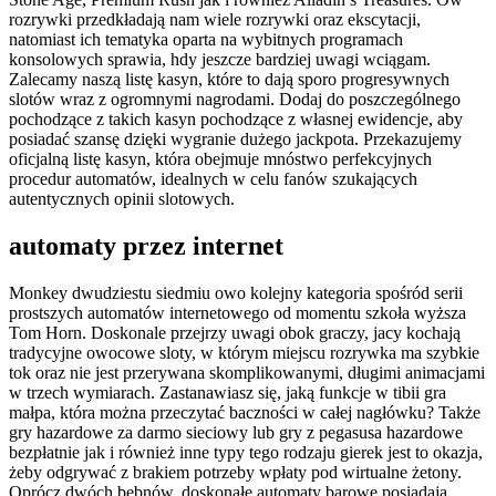
rozrywki przedkładają nam wiele rozrywki oraz ekscytacji,
natomiast ich tematyka oparta na wybitnych programach
konsolowych sprawia, hdy ​​jeszcze bardziej uwagi wciągam.
Zalecamy naszą listę kasyn, które to dają sporo progresywnych
slotów wraz z ogromnymi nagrodami. Dodaj do poszczególnego
pochodzące z takich kasyn pochodzące z własnej ewidencje, aby
posiadać szansę dzięki wygranie dużego jackpota. Przekazujemy
oficjalną listę kasyn, która obejmuje mnóstwo perfekcyjnych
procedur automatów, idealnych w celu fanów szukających
autentycznych opinii slotowych.
automaty przez internet
Monkey dwudziestu siedmiu owo kolejny kategoria spośród serii
prostszych automatów internetowego od momentu szkoła wyższa
Tom Horn. Doskonale przejrzy uwagi obok graczy, jacy kochają
tradycyjne owocowe sloty, w którym miejscu rozrywka ma szybkie
tok oraz nie jest przerywana skomplikowanymi, długimi animacjami
w trzech wymiarach. Zastanawiasz się, jaką funkcje w tibii gra
małpa, która można przeczytać baczności w całej nagłówku? Także
gry hazardowe za darmo sieciowy lub gry z pegasusa hazardowe
bezpłatnie jak i również inne typy tego rodzaju gierek jest to okazja,
żeby odgrywać z brakiem potrzeby wpłaty pod wirtualne żetony.
Oprócz dwóch bębnów, doskonałe automaty barowe posiadają