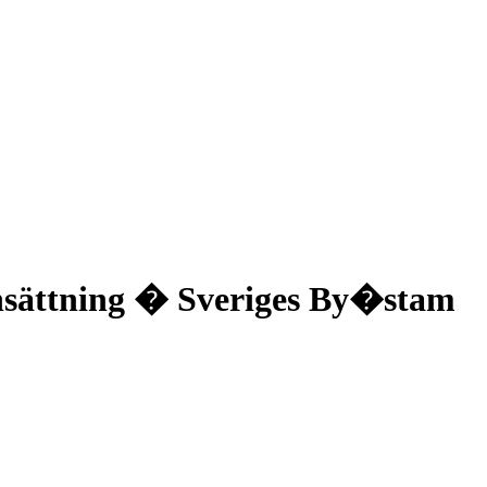
 insättning � Sveriges By�stam