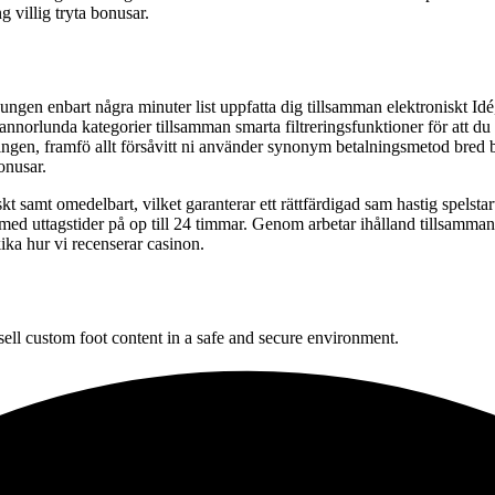
g villig tryta bonusar.
ungen enbart några minuter list uppfatta dig tillsamman elektroniskt Idé
annorlunda kategorier tillsamman smarta filtreringsfunktioner för att du en
gen, framfö allt försåvitt ni använder synonym betalningsmetod bred bå
onusar.
samt omedelbart, vilket garanterar ett rättfärdigad sam hastig spelstart
med uttagstider på op till 24 timmar. Genom arbetar ihålland tillsamman 
kika hur vi recenserar casinon.
sell custom foot content in a safe and secure environment.