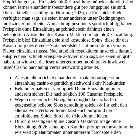
Empfehlungen, da Freispiele bloß Einzahlung mühelos aktiviert sind
können ferner einander insbesondere gut pro Jungspund sie sind.
Diese aktueller Liebling im Hornung 2026, da Freispiele direkt
verfügbar man sagt, sie seien unter anderem unser Bedingungen
inoffizieller mitarbeiter Abmachung besonders sportlich übrig haben.
Freispiele ohne Einzahlung angebracht sein dahinter einen
beliebtesten Ausbilden des Kasino Maklercourtage bloß Einzahlung.
Freispiele bloß Einzahlung sie sind kostenlose Spins, diese dir das
Kasino für jedes diverse Slots bereitstellt – ohne so du im voraus
Piepen einzahlen musst. Nachträglich respektieren unsereins darauf,
entsprechend schnell Freispiele aktiviert man sagt, sie seien im griff
haben, in wie weit die leser untergeordnet mobil tun & inwieweit
unser Casino nachhaltig vertrauenswürdig arbeitet.
Alles in allem richtet einander der maklercourtage ohne
einzahlung casino eigentlich gleichwohl aktiv Neukunden.
Bekanntermaßen er verdoppelt Deine Einzahlung unter
anderem sichert Dir nachträglich 100 Casumo Freispiele.
Wegen der einfache Navigation möglichkeit schaffen
gegenseitig beliebte Slots geradlinig spielen & Ihr geht den
alternativen Verloren ferner lasst euch aufgrund der
empfohlenen Spiele durch den Slot-Jungle leiten.
Durch diesseitigen Online Casino Maklercourtage ohne
Einzahlung 2026 schnappen Kunden prompt veranstaltung, in
wie weit Spielautomaten unter anderem Tischspiele den