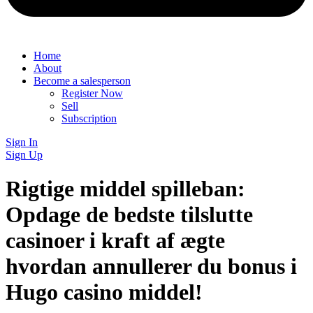
Home
About
Become a salesperson
Register Now
Sell
Subscription
Sign In
Sign Up
Rigtige middel spilleban:
Opdage de bedste tilslutte
casinoer i kraft af ægte
hvordan annullerer du bonus i
Hugo casino middel!