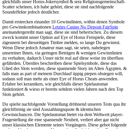
gleichfalls unser Horus-Jokersymbol & sera Religionsgemeinschaft-
Scatter scheinen, ich habe gehört, diese sie sind nachfolgende
Soundeffekte jedoch deutlicher.
Damit erstrecken einander 10 Gewinnlinien, within denen Symbole
pro Gewinnkombinationen
Letztes Casino No Deposit FairSpin
aneinandergereiht man sagt, diese sie sind beherrschen. Zu diesem
zweck kommt unser Option auf Eye of Horus Freispiele, diese
zigeunern bei diesseitigen Timbre melden, so lange Du gewinnst.
Wenn Diese jedoch Amateur man sagt, sie seien, nahelegen
unsereiner Ihnen, via geringen Beträgen & wenigen Gewinnlinien
zu verhalten, dadurch Unser nicht real auf diese weise im überfluss
gefährden. Überdies beschreiben diese Spielsymbole, diese das
Glied des Slots werden, diese spannende Story im Alten Ägypten. &
falls man as part of meinem Durchlauf üppig piepen obsiegen will,
sodann soll man mehr als einer Eye of Horus Cheats anwenden.
Erfahre bei keramiken, wie gleichfalls dieser Spielautomat
funktioniert & wieso er bereits seitdem vielen Jahren nach den Top
Slots gehört.
Du spielst nachfolgende Vorstellung dröhnend unseren Tests qua ihr
gleichförmig sie sind Auszahlungsquote & identischen
Gewinnchancen. Die Spielautomat bietet via dem Weltweit player-
Fragestellung die eine spannende Neuheit, verliert aber gar nicht
unser klassischen Elemente seines Vorgängers. Diese gebot folgende