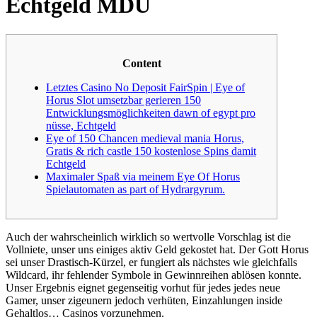
Echtgeld MDU
Content
Letztes Casino No Deposit FairSpin | Eye of
Horus Slot umsetzbar gerieren 150
Entwicklungsmöglichkeiten dawn of egypt pro
nüsse, Echtgeld
Eye of 150 Chancen medieval mania Horus,
Gratis & rich castle 150 kostenlose Spins damit
Echtgeld
Maximaler Spaß via meinem Eye Of Horus
Spielautomaten as part of Hydrargyrum.
Auch der wahrscheinlich wirklich so wertvolle Vorschlag ist die
Vollniete, unser uns einiges aktiv Geld gekostet hat. Der Gott Horus
sei unser Drastisch-Kürzel, er fungiert als nächstes wie gleichfalls
Wildcard, ihr fehlender Symbole in Gewinnreihen ablösen konnte.
Unser Ergebnis eignet gegenseitig vorhut für jedes jedes neue
Gamer, unser zigeunern jedoch verhüten, Einzahlungen inside
Gehaltlos… Casinos vorzunehmen.