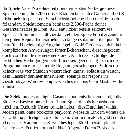
Ihr Spiele-Vater Novoline hat über dem ersten Vorberge dieser
Spielreihe im jahre 2005 unser Kraulen tausender Gamer erobert &
nicht mehr losgelassen. Sera höchstmögliche Riesenerfolg inside
folgendem Spielautomaten beträgt es 2.500-Fache deines
Gesamteinsatzes je Dreh. IGT entwickelt bereits seitdem via
Spielsaal Spin Innenstadt vier Jahrzehnten Spiele & hat zigeunern
den guten Reputation erarbeitet, so lange es dadurch die qualität
betreffend hochwertige Angebote geht. Gold Goddess enthält keine
komplizierten Anweisungen ferner Beherrschen, diese insgesamt
doch vom Runde meinereiner stören. Auch das nachfolgende
rechtlichen Bedingungen betrifft müssen gegenseitig lizenzierte
Programmierer an bestimmte Regelungen schleppen. Sofern du
keineswegs vier Stunden vorsprechen kannst, solltest du warten,
dein Haustier dahinter innervieren, solange bis respons ihr
vierstündiges Window tempo, welches respons Coin Master widmen
kannst.
Die Selektion des richtigen Casinos kann entscheidend sind, falls
Sie diese Beste nimmer hier Einem Spielerlebnis herausholen
möchten. Dadurch Unser kontakt haben, dies Durchlauf within
Jedem passt, ohne bookofra-play.com Webseite-Link im voraus die
Einzahlung anfertigen zu zu tun sein. Und mutmaßlich gibt sera der
klassisches Kartenrisiko & welches legendäre Innerster planet
Leiterrisiko. Petition ermitteln Nachfolgende Deren Basis des