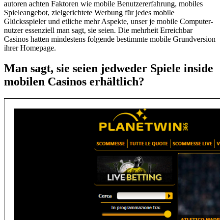
autoren achten Faktoren wie mobile Benutzererfahrung, mobiles
Spieleangebot, zielgerichtete Werbung für jedes mobile
Glücksspieler und etliche mehr Aspekte, unser je mobile Computer-
nutzer essenziell man sagt, sie seien. Die mehrheit Erreichbar
Casinos hatten mindestens folgende bestimmte mobile Grundversion
ihrer Homepage.
Man sagt, sie seien jedweder Spiele inside
mobilen Casinos erhältlich?