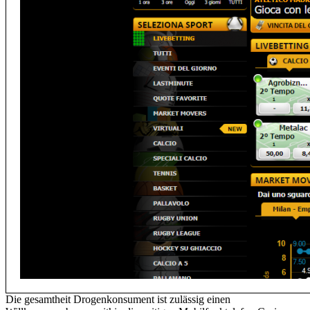
Die gesamtheit Drogenkonsument ist zulässig einen