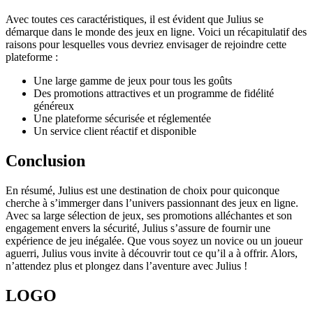
Avec toutes ces caractéristiques, il est évident que Julius se
démarque dans le monde des jeux en ligne. Voici un récapitulatif des
raisons pour lesquelles vous devriez envisager de rejoindre cette
plateforme :
Une large gamme de jeux pour tous les goûts
Des promotions attractives et un programme de fidélité
généreux
Une plateforme sécurisée et réglementée
Un service client réactif et disponible
Conclusion
En résumé, Julius est une destination de choix pour quiconque
cherche à s’immerger dans l’univers passionnant des jeux en ligne.
Avec sa large sélection de jeux, ses promotions alléchantes et son
engagement envers la sécurité, Julius s’assure de fournir une
expérience de jeu inégalée. Que vous soyez un novice ou un joueur
aguerri, Julius vous invite à découvrir tout ce qu’il a à offrir. Alors,
n’attendez plus et plongez dans l’aventure avec Julius !
LOGO