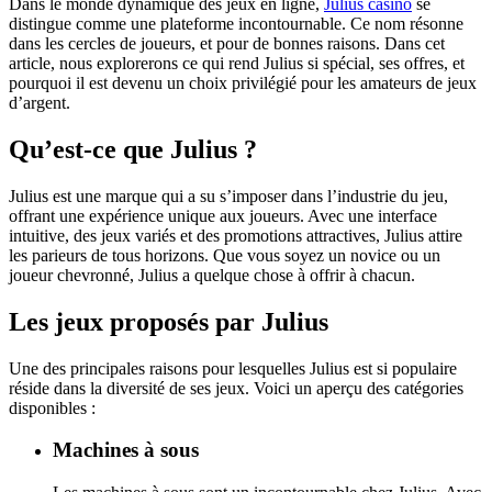
Dans le monde dynamique des jeux en ligne,
Julius casino
se
distingue comme une plateforme incontournable. Ce nom résonne
dans les cercles de joueurs, et pour de bonnes raisons. Dans cet
article, nous explorerons ce qui rend Julius si spécial, ses offres, et
pourquoi il est devenu un choix privilégié pour les amateurs de jeux
d’argent.
Qu’est-ce que Julius ?
Julius est une marque qui a su s’imposer dans l’industrie du jeu,
offrant une expérience unique aux joueurs. Avec une interface
intuitive, des jeux variés et des promotions attractives, Julius attire
les parieurs de tous horizons. Que vous soyez un novice ou un
joueur chevronné, Julius a quelque chose à offrir à chacun.
Les jeux proposés par Julius
Une des principales raisons pour lesquelles Julius est si populaire
réside dans la diversité de ses jeux. Voici un aperçu des catégories
disponibles :
Machines à sous