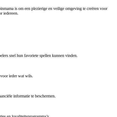
Spinmama is om een plezierige en veilige omgeving te creëren voor
or iedereen.
elers snel hun favoriete spellen kunnen vinden.
voor ieder wat wils.
nanciële informatie te beschermen.
ies en loyaliteitsprogramma’s.