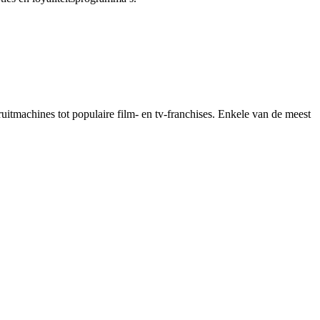
uitmachines tot populaire film- en tv-franchises. Enkele van de meest