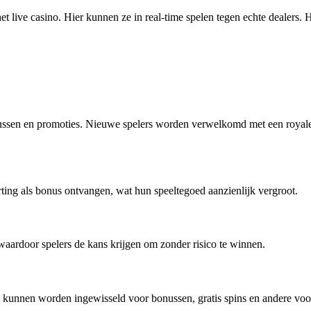
 live casino. Hier kunnen ze in real-time spelen tegen echte dealers. H
ssen en promoties. Nieuwe spelers worden verwelkomd met een royale b
ting als bonus ontvangen, wat hun speeltegoed aanzienlijk vergroot.
waardoor spelers de kans krijgen om zonder risico te winnen.
e kunnen worden ingewisseld voor bonussen, gratis spins en andere voo