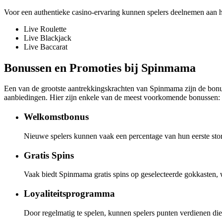
Voor een authentieke casino-ervaring kunnen spelers deelnemen aan het
Live Roulette
Live Blackjack
Live Baccarat
Bonussen en Promoties bij Spinmama
Een van de grootste aantrekkingskrachten van Spinmama zijn de bonu
aanbiedingen. Hier zijn enkele van de meest voorkomende bonussen:
Welkomstbonus
Nieuwe spelers kunnen vaak een percentage van hun eerste stor
Gratis Spins
Vaak biedt Spinmama gratis spins op geselecteerde gokkasten, 
Loyaliteitsprogramma
Door regelmatig te spelen, kunnen spelers punten verdienen di