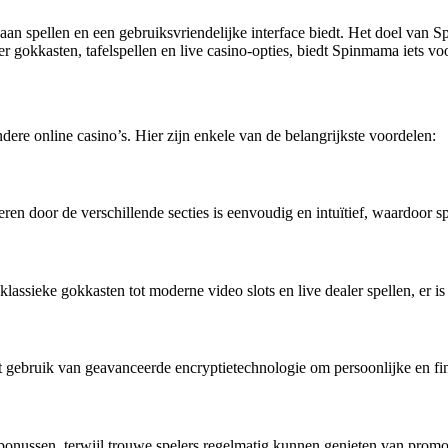
aan spellen en een gebruiksvriendelijke interface biedt. Het doel van 
r gokkasten, tafelspellen en live casino-opties, biedt Spinmama iets vo
ere online casino’s. Hier zijn enkele van de belangrijkste voordelen:
en door de verschillende secties is eenvoudig en intuïtief, waardoor sp
ssieke gokkasten tot moderne video slots en live dealer spellen, er is 
kt gebruik van geavanceerde encryptietechnologie om persoonlijke en fi
onussen, terwijl trouwe spelers regelmatig kunnen genieten van promot