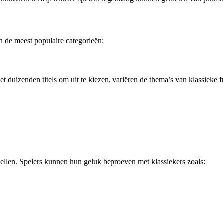
n de meest populaire categorieën:
duizenden titels om uit te kiezen, variëren de thema’s van klassieke fr
llen. Spelers kunnen hun geluk beproeven met klassiekers zoals: