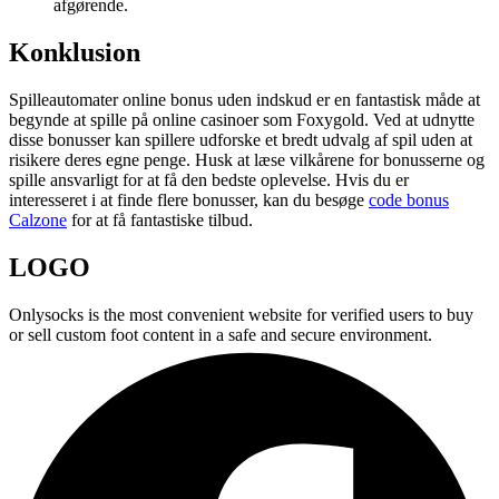
afgørende.
Konklusion
Spilleautomater online bonus uden indskud er en fantastisk måde at
begynde at spille på online casinoer som Foxygold. Ved at udnytte
disse bonusser kan spillere udforske et bredt udvalg af spil uden at
risikere deres egne penge. Husk at læse vilkårene for bonusserne og
spille ansvarligt for at få den bedste oplevelse. Hvis du er
interesseret i at finde flere bonusser, kan du besøge
code bonus
Calzone
for at få fantastiske tilbud.
LOGO
Onlysocks is the most convenient website for verified users to buy
or sell custom foot content in a safe and secure environment.