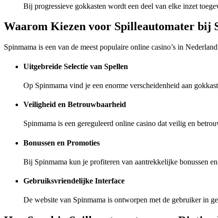
Bij progressieve gokkasten wordt een deel van elke inzet toegev
Waarom Kiezen voor Spilleautomater bij
Spinmama is een van de meest populaire online casino’s in Nederland
Uitgebreide Selectie van Spellen
Op Spinmama vind je een enorme verscheidenheid aan gokkasten v
Veiligheid en Betrouwbaarheid
Spinmama is een gereguleerd online casino dat veilig en betrouw
Bonussen en Promoties
Bij Spinmama kun je profiteren van aantrekkelijke bonussen en
Gebruiksvriendelijke Interface
De website van Spinmama is ontworpen met de gebruiker in geda