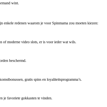
 iemand wint.
r zijn enkele redenen waarom je voor Spinmama zou moeten kiezen:
of moderne video slots, er is voor ieder wat wils.
 worden beschermd.
omstbonussen, gratis spins en loyaliteitsprogramma’s.
 je favoriete gokkasten te vinden.