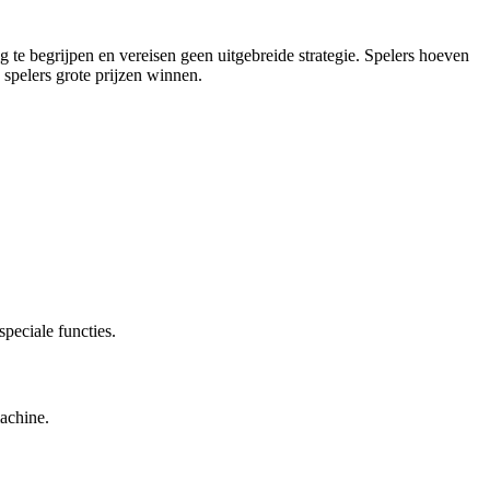
 te begrijpen en vereisen geen uitgebreide strategie. Spelers hoeven
 spelers grote prijzen winnen.
peciale functies.
achine.