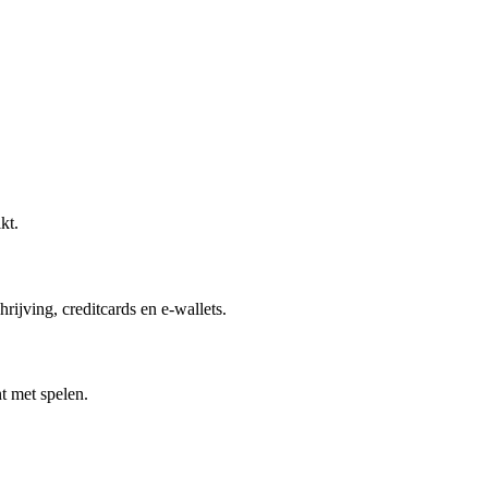
kt.
rijving, creditcards en e-wallets.
t met spelen.