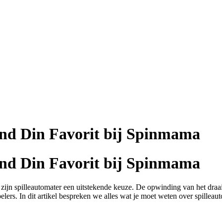
ind Din Favorit bij Spinmama
ind Din Favorit bij Spinmama
ijn spilleautomater een uitstekende keuze. De opwinding van het draai
pelers. In dit artikel bespreken we alles wat je moet weten over spillea