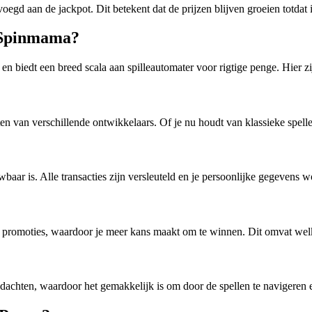
oegd aan de jackpot. Dit betekent dat de prijzen blijven groeien totdat
 Spinmama?
 en biedt een breed scala aan spilleautomater voor rigtige penge. Hie
an verschillende ontwikkelaars. Of je nu houdt van klassieke spellen 
baar is. Alle transacties zijn versleuteld en je persoonlijke gegevens
 promoties, waardoor je meer kans maakt om te winnen. Dit omvat welk
chten, waardoor het gemakkelijk is om door de spellen te navigeren en