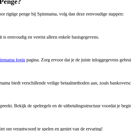
 Penge?
voor rigtige penge bij Spinmama, volg dan deze eenvoudige stappen:
is eenvoudig en vereist alleen enkele basisgegevens.
inmama login
pagina. Zorg ervoor dat je de juiste inloggegevens gebrui
nmama biedt verschillende veilige betaalmethoden aan, zoals bankoversch
reekt. Bekijk de spelregels en de uitbetalingsstructuur voordat je begin
t niet om verantwoord te spelen en geniet van de ervaring!