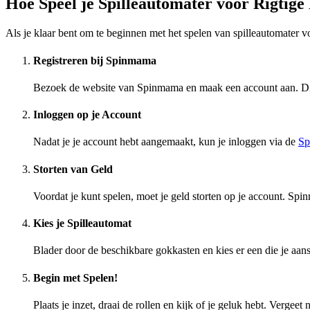
Hoe Speel je Spilleautomater voor Rigtige
Als je klaar bent om te beginnen met het spelen van spilleautomater 
Registreren bij Spinmama
Bezoek de website van Spinmama en maak een account aan. Dit 
Inloggen op je Account
Nadat je je account hebt aangemaakt, kun je inloggen via de
Sp
Storten van Geld
Voordat je kunt spelen, moet je geld storten op je account. Spi
Kies je Spilleautomat
Blader door de beschikbare gokkasten en kies er een die je aansp
Begin met Spelen!
Plaats je inzet, draai de rollen en kijk of je geluk hebt. Vergee