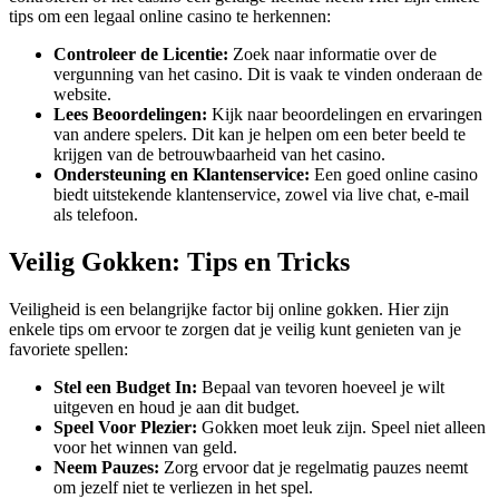
tips om een legaal online casino te herkennen:
Controleer de Licentie:
Zoek naar informatie over de
vergunning van het casino. Dit is vaak te vinden onderaan de
website.
Lees Beoordelingen:
Kijk naar beoordelingen en ervaringen
van andere spelers. Dit kan je helpen om een beter beeld te
krijgen van de betrouwbaarheid van het casino.
Ondersteuning en Klantenservice:
Een goed online casino
biedt uitstekende klantenservice, zowel via live chat, e-mail
als telefoon.
Veilig Gokken: Tips en Tricks
Veiligheid is een belangrijke factor bij online gokken. Hier zijn
enkele tips om ervoor te zorgen dat je veilig kunt genieten van je
favoriete spellen:
Stel een Budget In:
Bepaal van tevoren hoeveel je wilt
uitgeven en houd je aan dit budget.
Speel Voor Plezier:
Gokken moet leuk zijn. Speel niet alleen
voor het winnen van geld.
Neem Pauzes:
Zorg ervoor dat je regelmatig pauzes neemt
om jezelf niet te verliezen in het spel.