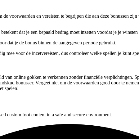
om de voorwaarden en vereisten te begrijpen die aan deze bonussen zijn
betekent dat je een bepaald bedrag moet inzetten voordat je je winste
voor dat je de bonus binnen de aangegeven periode gebruikt.
ig mee voor de inzetvereisten, dus controleer welke spellen je kunt spe
d van online gokken te verkennen zonder financiële verplichtingen. Spi
indskud bonusser. Vergeet niet om de voorwaarden goed door te nemen o
t spelen!
sell custom foot content in a safe and secure environment.