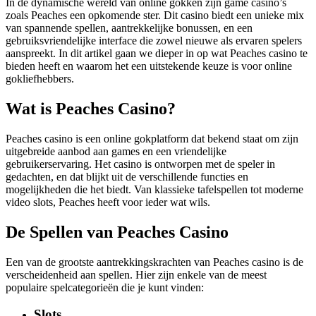
In de dynamische wereld van online gokken zijn game casino’s
zoals Peaches een opkomende ster. Dit casino biedt een unieke mix
van spannende spellen, aantrekkelijke bonussen, en een
gebruiksvriendelijke interface die zowel nieuwe als ervaren spelers
aanspreekt. In dit artikel gaan we dieper in op wat Peaches casino te
bieden heeft en waarom het een uitstekende keuze is voor online
gokliefhebbers.
Wat is Peaches Casino?
Peaches casino is een online gokplatform dat bekend staat om zijn
uitgebreide aanbod aan games en een vriendelijke
gebruikerservaring. Het casino is ontworpen met de speler in
gedachten, en dat blijkt uit de verschillende functies en
mogelijkheden die het biedt. Van klassieke tafelspellen tot moderne
video slots, Peaches heeft voor ieder wat wils.
De Spellen van Peaches Casino
Een van de grootste aantrekkingskrachten van Peaches casino is de
verscheidenheid aan spellen. Hier zijn enkele van de meest
populaire spelcategorieën die je kunt vinden:
Slots