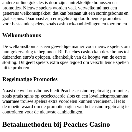
andere online goksites is door zijn aantrekkelijke bonussen en
promoties. Nieuwe spelers worden vaak verwelkomd met een
genereus welkomstpakket, dat kan bestaan uit een stortingsbonus en
gratis spins. Daarnaast zijn er regelmatig doorlopende promoties
voor bestaande spelers, zoals cashback-aanbiedingen en toernooien.
Welkomstbonus
De welkomstbonus is een geweldige manier voor nieuwe spelers om
hun gokervaring te beginnen. Bij Peaches casino kan deze bonus tot
duizenden euro’s oplopen, afhankelijk van de hoogte van de eerste
storting. Dit geeft spelers extra speeltegoed om verschillende spellen
uit te proberen.
Regelmatige Promoties
Naast de welkomstbonus biedt Peaches casino regelmatig promoties,
zoals gratis spins op geselecteerde slots en een loyaliteitsprogramma
waarmee trouwe spelers extra voordelen kunnen verdienen. Het is
de moeite waard om de promotiepagina van het casino regelmatig te
controleren voor de nieuwste aanbiedingen.
Betaalmethoden bij Peaches Casino