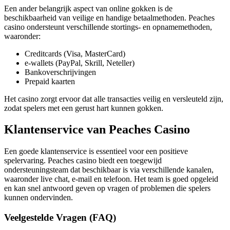
Een ander belangrijk aspect van online gokken is de
beschikbaarheid van veilige en handige betaalmethoden. Peaches
casino ondersteunt verschillende stortings- en opnamemethoden,
waaronder:
Creditcards (Visa, MasterCard)
e-wallets (PayPal, Skrill, Neteller)
Bankoverschrijvingen
Prepaid kaarten
Het casino zorgt ervoor dat alle transacties veilig en versleuteld zijn,
zodat spelers met een gerust hart kunnen gokken.
Klantenservice van Peaches Casino
Een goede klantenservice is essentieel voor een positieve
spelervaring. Peaches casino biedt een toegewijd
ondersteuningsteam dat beschikbaar is via verschillende kanalen,
waaronder live chat, e-mail en telefoon. Het team is goed opgeleid
en kan snel antwoord geven op vragen of problemen die spelers
kunnen ondervinden.
Veelgestelde Vragen (FAQ)