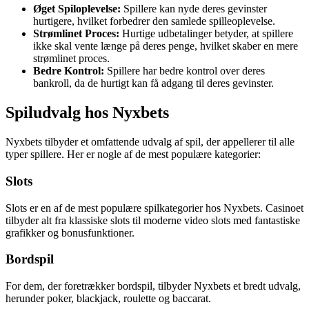
Øget Spiloplevelse:
Spillere kan nyde deres gevinster
hurtigere, hvilket forbedrer den samlede spilleoplevelse.
Strømlinet Proces:
Hurtige udbetalinger betyder, at spillere
ikke skal vente længe på deres penge, hvilket skaber en mere
strømlinet proces.
Bedre Kontrol:
Spillere har bedre kontrol over deres
bankroll, da de hurtigt kan få adgang til deres gevinster.
Spiludvalg hos Nyxbets
Nyxbets tilbyder et omfattende udvalg af spil, der appellerer til alle
typer spillere. Her er nogle af de mest populære kategorier:
Slots
Slots er en af de mest populære spilkategorier hos Nyxbets. Casinoet
tilbyder alt fra klassiske slots til moderne video slots med fantastiske
grafikker og bonusfunktioner.
Bordspil
For dem, der foretrækker bordspil, tilbyder Nyxbets et bredt udvalg,
herunder poker, blackjack, roulette og baccarat.