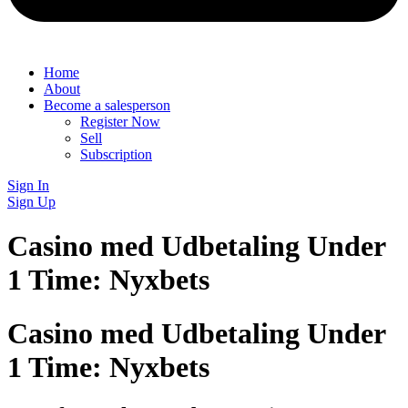
Home
About
Become a salesperson
Register Now
Sell
Subscription
Sign In
Sign Up
Casino med Udbetaling Under
1 Time: Nyxbets
Casino med Udbetaling Under
1 Time: Nyxbets