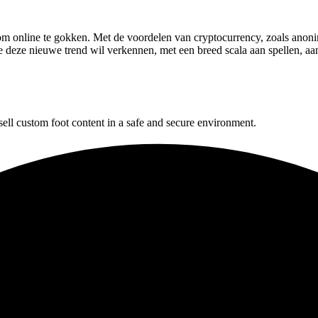
online te gokken. Met de voordelen van cryptocurrency, zoals anonimite
ie deze nieuwe trend wil verkennen, met een breed scala aan spellen, a
sell custom foot content in a safe and secure environment.