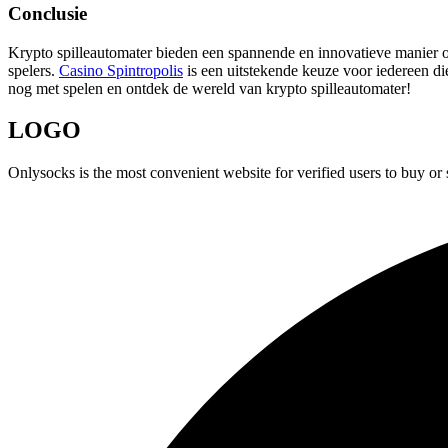
Conclusie
Krypto spilleautomater bieden een spannende en innovatieve manier om 
spelers.
Casino Spintropolis
is een uitstekende keuze voor iedereen d
nog met spelen en ontdek de wereld van krypto spilleautomater!
LOGO
Onlysocks is the most convenient website for verified users to buy or 