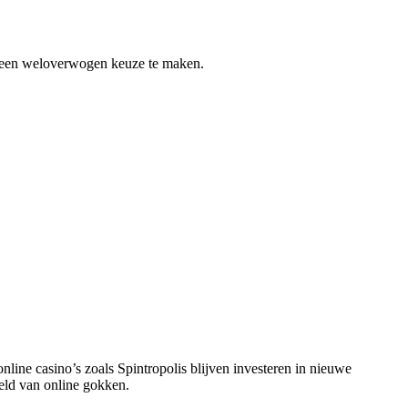
om een weloverwogen keuze te maken.
line casino’s zoals Spintropolis blijven investeren in nieuwe
eld van online gokken.