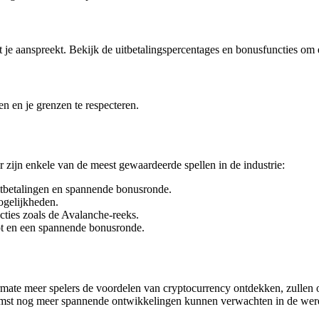
at je aanspreekt. Bekijk de uitbetalingspercentages en bonusfuncties 
en en je grenzen te respecteren.
er zijn enkele van de meest gewaardeerde spellen in de industrie:
itbetalingen en spannende bonusronde.
ogelijkheden.
cties zoals de Avalanche-reeks.
ot en een spannende bonusronde.
mate meer spelers de voordelen van cryptocurrency ontdekken, zullen on
ekomst nog meer spannende ontwikkelingen kunnen verwachten in de wer