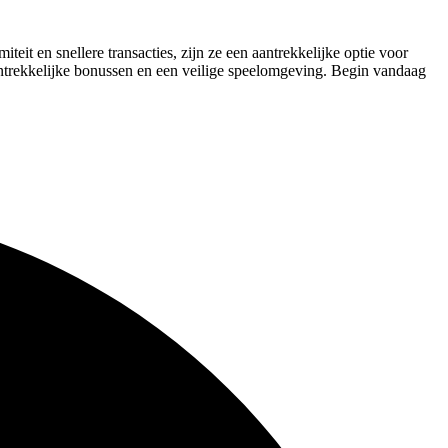
it en snellere transacties, zijn ze een aantrekkelijke optie voor
antrekkelijke bonussen en een veilige speelomgeving. Begin vandaag