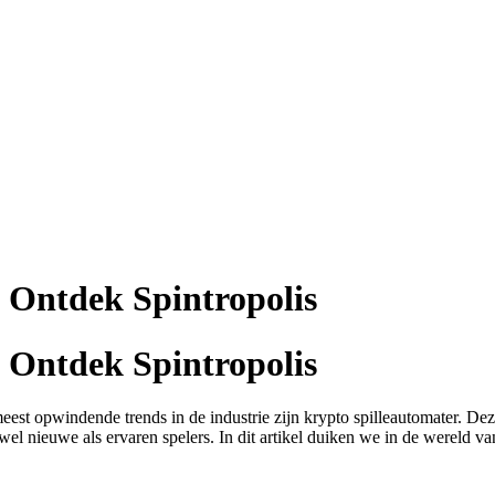
 Ontdek Spintropolis
 Ontdek Spintropolis
eest opwindende trends in de industrie zijn krypto spilleautomater. De
el nieuwe als ervaren spelers. In dit artikel duiken we in de wereld va