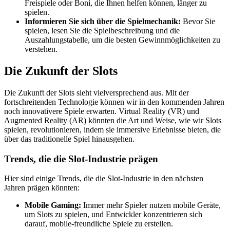
Freispiele oder Boni, die Ihnen helfen können, länger zu
spielen.
Informieren Sie sich über die Spielmechanik:
Bevor Sie
spielen, lesen Sie die Spielbeschreibung und die
Auszahlungstabelle, um die besten Gewinnmöglichkeiten zu
verstehen.
Die Zukunft der Slots
Die Zukunft der Slots sieht vielversprechend aus. Mit der
fortschreitenden Technologie können wir in den kommenden Jahren
noch innovativere Spiele erwarten. Virtual Reality (VR) und
Augmented Reality (AR) könnten die Art und Weise, wie wir Slots
spielen, revolutionieren, indem sie immersive Erlebnisse bieten, die
über das traditionelle Spiel hinausgehen.
Trends, die die Slot-Industrie prägen
Hier sind einige Trends, die die Slot-Industrie in den nächsten
Jahren prägen könnten:
Mobile Gaming:
Immer mehr Spieler nutzen mobile Geräte,
um Slots zu spielen, und Entwickler konzentrieren sich
darauf, mobile-freundliche Spiele zu erstellen.