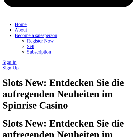
Home
About
Become a salesperson
Register Now
Sell
Subscription
Sign In
Sign Up
Slots New: Entdecken Sie die
aufregenden Neuheiten im
Spinrise Casino
Slots New: Entdecken Sie die
aufregenden Neuheiten im