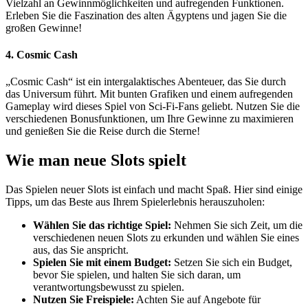
Vielzahl an Gewinnmöglichkeiten und aufregenden Funktionen.
Erleben Sie die Faszination des alten Ägyptens und jagen Sie die
großen Gewinne!
4. Cosmic Cash
„Cosmic Cash“ ist ein intergalaktisches Abenteuer, das Sie durch
das Universum führt. Mit bunten Grafiken und einem aufregenden
Gameplay wird dieses Spiel von Sci-Fi-Fans geliebt. Nutzen Sie die
verschiedenen Bonusfunktionen, um Ihre Gewinne zu maximieren
und genießen Sie die Reise durch die Sterne!
Wie man neue Slots spielt
Das Spielen neuer Slots ist einfach und macht Spaß. Hier sind einige
Tipps, um das Beste aus Ihrem Spielerlebnis herauszuholen:
Wählen Sie das richtige Spiel:
Nehmen Sie sich Zeit, um die
verschiedenen neuen Slots zu erkunden und wählen Sie eines
aus, das Sie anspricht.
Spielen Sie mit einem Budget:
Setzen Sie sich ein Budget,
bevor Sie spielen, und halten Sie sich daran, um
verantwortungsbewusst zu spielen.
Nutzen Sie Freispiele:
Achten Sie auf Angebote für