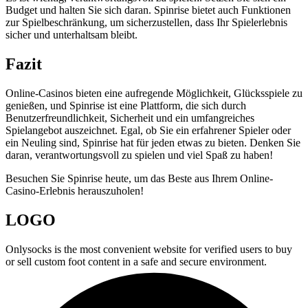
Budget und halten Sie sich daran. Spinrise bietet auch Funktionen
zur Spielbeschränkung, um sicherzustellen, dass Ihr Spielerlebnis
sicher und unterhaltsam bleibt.
Fazit
Online-Casinos bieten eine aufregende Möglichkeit, Glücksspiele zu
genießen, und Spinrise ist eine Plattform, die sich durch
Benutzerfreundlichkeit, Sicherheit und ein umfangreiches
Spielangebot auszeichnet. Egal, ob Sie ein erfahrener Spieler oder
ein Neuling sind, Spinrise hat für jeden etwas zu bieten. Denken Sie
daran, verantwortungsvoll zu spielen und viel Spaß zu haben!
Besuchen Sie Spinrise heute, um das Beste aus Ihrem Online-
Casino-Erlebnis herauszuholen!
LOGO
Onlysocks is the most convenient website for verified users to buy
or sell custom foot content in a safe and secure environment.