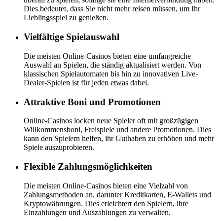
Dies bedeutet, dass Sie nicht mehr reisen müssen, um Ihr
Lieblingsspiel zu genießen.
Vielfältige Spielauswahl
Die meisten Online-Casinos bieten eine umfangreiche
Auswahl an Spielen, die ständig aktualisiert werden. Von
klassischen Spielautomaten bis hin zu innovativen Live-
Dealer-Spielen ist für jeden etwas dabei.
Attraktive Boni und Promotionen
Online-Casinos locken neue Spieler oft mit großzügigen
Willkommensboni, Freispiele und andere Promotionen. Dies
kann den Spielern helfen, ihr Guthaben zu erhöhen und mehr
Spiele auszuprobieren.
Flexible Zahlungsmöglichkeiten
Die meisten Online-Casinos bieten eine Vielzahl von
Zahlungsmethoden an, darunter Kreditkarten, E-Wallets und
Kryptowährungen. Dies erleichtert den Spielern, ihre
Einzahlungen und Auszahlungen zu verwalten.