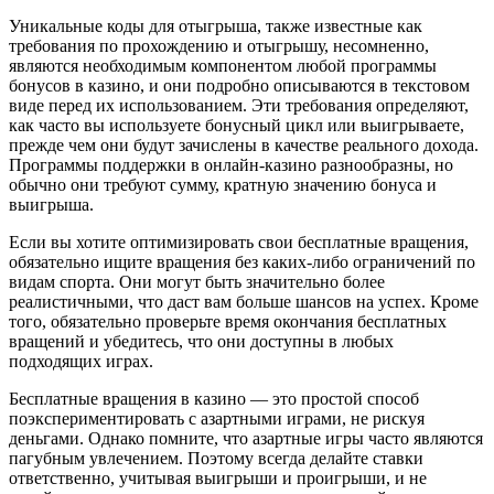
Уникальные коды для отыгрыша, также известные как
требования по прохождению и отыгрышу, несомненно,
являются необходимым компонентом любой программы
бонусов в казино, и они подробно описываются в текстовом
виде перед их использованием. Эти требования определяют,
как часто вы используете бонусный цикл или выигрываете,
прежде чем они будут зачислены в качестве реального дохода.
Программы поддержки в онлайн-казино разнообразны, но
обычно они требуют сумму, кратную значению бонуса и
выигрыша.
Если вы хотите оптимизировать свои бесплатные вращения,
обязательно ищите вращения без каких-либо ограничений по
видам спорта. Они могут быть значительно более
реалистичными, что даст вам больше шансов на успех. Кроме
того, обязательно проверьте время окончания бесплатных
вращений и убедитесь, что они доступны в любых
подходящих играх.
Бесплатные вращения в казино — это простой способ
поэкспериментировать с азартными играми, не рискуя
деньгами. Однако помните, что азартные игры часто являются
пагубным увлечением. Поэтому всегда делайте ставки
ответственно, учитывая выигрыши и проигрыши, и не