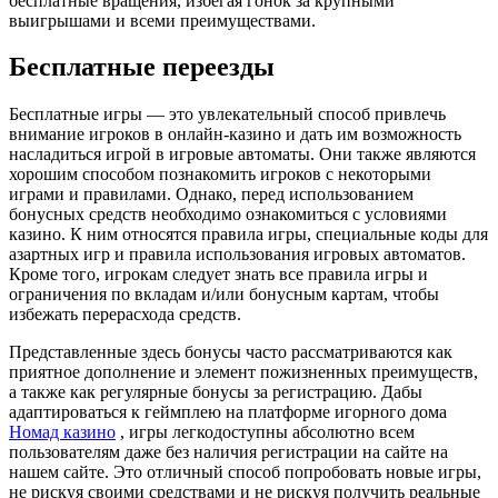
бесплатные вращения, избегая гонок за крупными
выигрышами и всеми преимуществами.
Бесплатные переезды
Бесплатные игры — это увлекательный способ привлечь
внимание игроков в онлайн-казино и дать им возможность
насладиться игрой в игровые автоматы. Они также являются
хорошим способом познакомить игроков с некоторыми
играми и правилами. Однако, перед использованием
бонусных средств необходимо ознакомиться с условиями
казино. К ним относятся правила игры, специальные коды для
азартных игр и правила использования игровых автоматов.
Кроме того, игрокам следует знать все правила игры и
ограничения по вкладам и/или бонусным картам, чтобы
избежать перерасхода средств.
Представленные здесь бонусы часто рассматриваются как
приятное дополнение и элемент пожизненных преимуществ,
а также как регулярные бонусы за регистрацию. Дабы
адаптироваться к геймплею на платформе игорного дома
Номад казино
, игры легкодоступны абсолютно всем
пользователям даже без наличия регистрации на сайте на
нашем сайте. Это отличный способ попробовать новые игры,
не рискуя своими средствами и не рискуя получить реальные