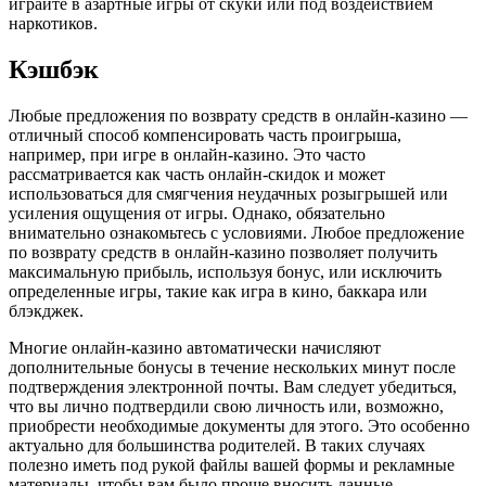
играйте в азартные игры от скуки или под воздействием
наркотиков.
Кэшбэк
Любые предложения по возврату средств в онлайн-казино —
отличный способ компенсировать часть проигрыша,
например, при игре в онлайн-казино. Это часто
рассматривается как часть онлайн-скидок и может
использоваться для смягчения неудачных розыгрышей или
усиления ощущения от игры. Однако, обязательно
внимательно ознакомьтесь с условиями. Любое предложение
по возврату средств в онлайн-казино позволяет получить
максимальную прибыль, используя бонус, или исключить
определенные игры, такие как игра в кино, баккара или
блэкджек.
Многие онлайн-казино автоматически начисляют
дополнительные бонусы в течение нескольких минут после
подтверждения электронной почты. Вам следует убедиться,
что вы лично подтвердили свою личность или, возможно,
приобрести необходимые документы для этого. Это особенно
актуально для большинства родителей. В таких случаях
полезно иметь под рукой файлы вашей формы и рекламные
материалы, чтобы вам было проще вносить данные.