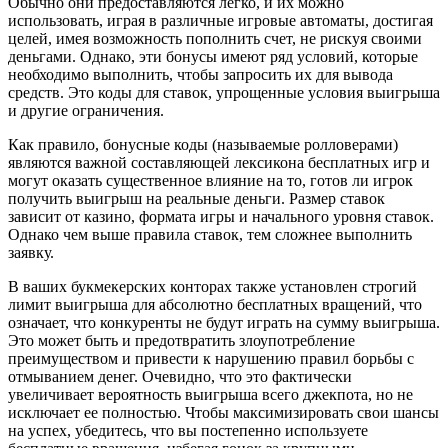
Обычно они предоставляются легко, и их можно
использовать, играя в различные игровые автоматы, достигая
целей, имея возможность пополнить счет, не рискуя своими
деньгами. Однако, эти бонусы имеют ряд условий, которые
необходимо выполнить, чтобы запросить их для вывода
средств. Это коды для ставок, упрощенные условия выигрыша
и другие ограничения.
Как правило, бонусные коды (называемые ролловерами)
являются важной составляющей лексикона бесплатных игр и
могут оказать существенное влияние на то, готов ли игрок
получить выигрыш на реальные деньги. Размер ставок
зависит от казино, формата игры и начального уровня ставок.
Однако чем выше правила ставок, тем сложнее выполнить
заявку.
В ваших букмекерских конторах также установлен строгий
лимит выигрыша для абсолютно бесплатных вращений, что
означает, что конкуренты не будут играть на сумму выигрыша.
Это может быть и предотвратить злоупотребление
преимуществом и привести к нарушению правил борьбы с
отмыванием денег. Очевидно, что это фактически
увеличивает вероятность выигрыша всего джекпота, но не
исключает ее полностью. Чтобы максимизировать свои шансы
на успех, убедитесь, что вы постепенно используете