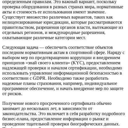
определенным правилам. Это важный вариант, поскольку
проверка оборудования в разных странах мира, нормативные
акты и стоимость ее использования имеют значение.
Существует множество различных вариантов, таких как
нелицензированные юрисдикции, которые рассматриваются
правительством, разрешения органов власти, вытекающие из
отдельных регионов, и международные разрешения,
охватывающие различные категории мест.
Следующая задача — обеспечить соответствие объектов
последним нормативным актам в спортивной сфере. Наряду с
выбором мер по предотвращению коррупции и внедрением
принципов «знай своего клиента» (KYC), предоставлением
надлежащей проверки и началом сертификации, необходимо
использовать управление информационной безопасностью в
соответствии с GDPR. Необходимо также разработать
надежные планы страхования, например, индивидуальное
программное обеспечение, и начать внедрение мер по защите
от рисков.
Получение нового просроченного сертификата обычно
занимает до нескольких лет, в зависимости от
законодательства. Это включает в себя разработку подробного
бизнес-плана, предоставление информации о рынке и
проведение тщательной проверки биографических данных.