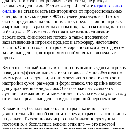
для тех, кто хочет попробовать свои силы, не рискуя
реальными деньгами. К этих который любите
играть казино
онлайн
на ставках есть мониторингов от профессиональных
специалистов, которые в 90% случаев реализуются. В этой
статье представлены онлайн-казино, предлагающие игрокам
азартные игры в различных форматах, включая слоты, казино
и блэкджек. Кроме того, бесплатные казино снижают
вероятность финансовых потерь, а также предлагают
захватывающий игровой процесс и атмосферу настоящего
казино. Они позволяют игрокам соревноваться друг с другом
за личные деньги, которые можно обменять на денежные
призы.
Бесплатные онлайн-игры в казино помогают заядлым игрокам
находить эффективные стратегии ставок. Им не обязательно
иметь реальные деньги, и они могут использовать тонкости
настройки сумм, размеров и форм ставок, что крайне важно
для управления банкроллом. Это поможет им создавать
лучшие возможности, а также получать максимальную выгоду
от игры на реальные деньги в долгосрочной перспективе.
Кроме того, бесплатные онлайн-игры в казино — это
увлекательный способ скоротать время, играя в азартные игры
на деньги. Тысячи новых игр в онлайн-казино доступны
постоянно, а бесплатные версии этих игр — это простой