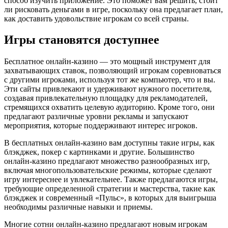
способ изучить приложение. Это поможет вам решить, стоит
ли рисковать деньгами в игре, поскольку она предлагает план,
как доставить удовольствие игрокам со всей страны.
Игры становятся доступнее
Бесплатное онлайн-казино — это мощный инструмент для
захватывающих ставок, позволяющий игрокам соревноваться
с другими игроками, используя тот же компьютер, что и вы.
Эти сайты привлекают и удерживают нужного посетителя,
создавая привлекательную площадку для рекламодателей,
стремящихся охватить целевую аудиторию. Кроме того, они
предлагают различные уровни рекламы и запускают
мероприятия, которые поддерживают интерес игроков.
В бесплатных онлайн-казино вам доступны такие игры, как
блэкджек, покер с картинками и другие. Большинство
онлайн-казино предлагают множество разнообразных игр,
включая многопользовательские режимы, которые сделают
игру интереснее и увлекательнее. Также предлагаются игры,
требующие определенной стратегии и мастерства, такие как
блэкджек и современный «Пульс», в которых для выигрыша
необходимы различные навыки и приемы.
Многие сотни онлайн-казино предлагают новым игрокам