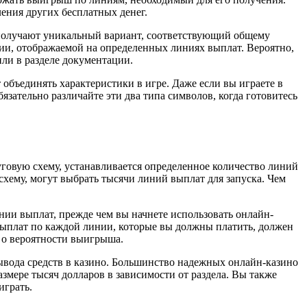
ения других бесплатных денег.
 получают уникальный вариант, соответствующий общему
ции, отображаемой на определенных линиях выплат. Вероятно,
ли в разделе документации.
объединять характеристики в игре. Даже если вы играете в
язательно различайте эти два типа символов, когда готовитесь
говую схему, устанавливается определенное количество линий
хему, могут выбрать тысячи линий выплат для запуска. Чем
нии выплат, прежде чем вы начнете использовать онлайн-
выплат по каждой линии, которые вы должны платить, должен
е о вероятности выигрыша.
вывода средств в казино. Большинство надежных онлайн-казино
азмере тысяч долларов в зависимости от раздела. Вы также
играть.