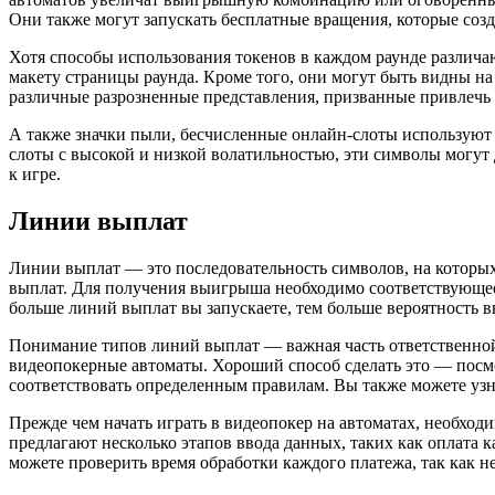
Они также могут запускать бесплатные вращения, которые соз
Хотя способы использования токенов в каждом раунде различ
макету страницы раунда. Кроме того, они могут быть видны н
различные разрозненные представления, призванные привлечь 
А также значки пыли, бесчисленные онлайн-слоты используют о
слоты с высокой и низкой волатильностью, эти символы могут д
к игре.
Линии выплат
Линии выплат — это последовательность символов, на которых
выплат. Для получения выигрыша необходимо соответствующее 
больше линий выплат вы запускаете, тем больше вероятность 
Понимание типов линий выплат — важная часть ответственной 
видеопокерные автоматы. Хороший способ сделать это — посмо
соответствовать определенным правилам. Вы также можете узн
Прежде чем начать играть в видеопокер на автоматах, необхо
предлагают несколько этапов ввода данных, таких как оплата к
можете проверить время обработки каждого платежа, так как не