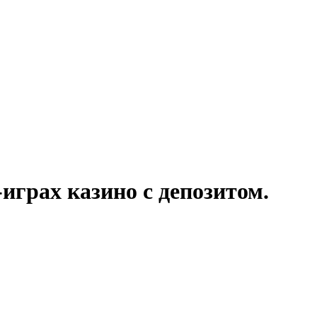
играх казино с депозитом.