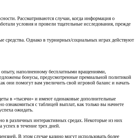
сности. Рассматриваются случаи, когда информация о
аботали условия и провели тщательные исследования, прежде
ные средства. Однако в турнирных/социальных играх действуют
у опыту, наполненному бесплатными вращениями,
предложены бонусы, предусмотренные премиальной политикой
ак они помогут вам увеличить свой игровой баланс и начать
одеты в «тысячи» и имеют одинаковые дополнительные
о ознакомиться с таблицей выплат, как только вы начнете
успеха ожидать.
но в различных интерактивных средах. Некоторые из них
успех в течение трех дней.
цензией. В этом случае казино могут использовать более