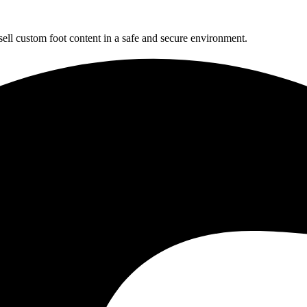
sell custom foot content in a safe and secure environment.