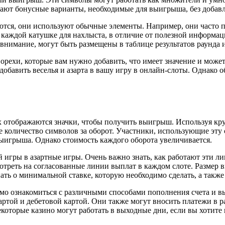
дают бонусные варианты, необходимые для выигрыша, без добавл
аются, они используют обычные элементы. Например, они часто
а каждой катушке для нахлыста, в отличие от полезной информа
внимание, могут быть размещены в таблице результатов раунда и
рехи, которые вам нужно добавить, что имеет значение и может 
обавить веселья и азарта в вашу игру в онлайн-слоты. Однако об
 отображаются значки, чтобы получить выигрыш. Используя кру
количество символов за оборот. Участники, использующие эту с
выигрыша. Однако стоимость каждого оборота увеличивается.
игры в азартные игры. Очень важно знать, как работают эти ли
треть на согласованные линии выплат в каждом слоте. Размер 
ать о минимальной ставке, которую необходимо сделать, а такж
димо ознакомиться с различными способами пополнения счета и 
артой и дебетовой картой. Они также могут вносить платежи в р
которые казино могут работать в выходные дни, если вы хотите 