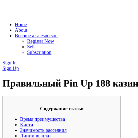
Home
About
Become a salesperson
Register Now
Sell
Subscription
Sign In
Sign Up
Правильный Pin Up 188 казино
Содержание статьи
Время преимущества
Кисти
Значимость рассеяния
Линии выплат