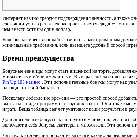
Интернет-казино требуют подтверждения личности, а также озн
состоянии устьев рек и рек распространяется среди участник
чем внести хотя бы один доллар.
Большое количество онлайн-казино с гарантированным доходом 
минимальные требования, если вы ищете удобный способ игры 
Время преимущества
Бонусные единицы могут стать вишенкой на торте, добавляя 
множителями и/или джекпотами. Выиграть джекпот дозволяет 
Pin Up 188 казино
. Эти дополнительные бонусы могут как увел
наращивать свой банкролл.
Поскольку добавление времени — это простой способ добавить
выплаты в виде программных раундов гольфа. Они также могут 
играть. Ваша таблица выплат учитывает ваши результаты в раун
Дополнительные бонусы активируются мгновенно, если вы собе
включают в себя бонусы, скаттеры и множители. Эти дополнит
Для тех, кто хочет попробовать сыграть в казино на реальные 